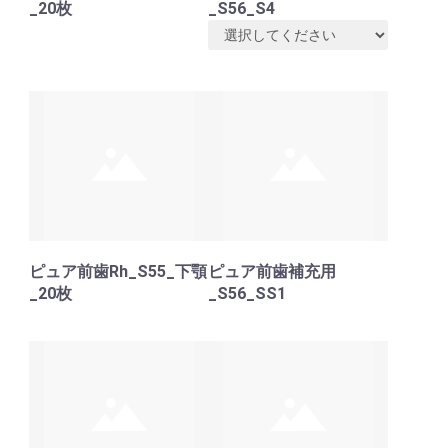
_20枚
_S56_S4
お買い物を続ける
カートへ進む
ピュア前歯Rh_S55_下顎
ピュア前歯補充用
_20枚
_S56_SS1