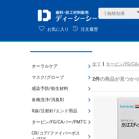
お気に入り
注文履歴
|
全て
タービン/FG/CA
オーラルケア
マスク/グローブ
2件
の商品が見つか
感染予防/衛生材料
各種洗浄/消臭剤
X線/注射針/エンド用品
タービン/FG/CAバー/PMTC
CR/コア/ファイバーポス