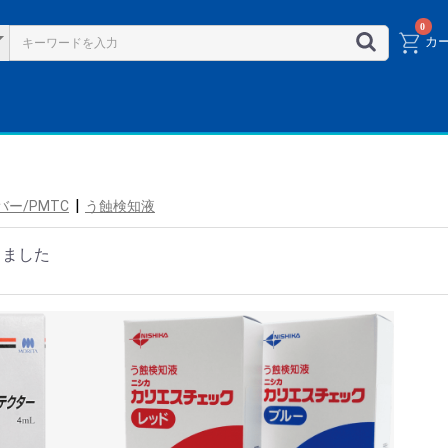
0
カ
|
バー/PMTC
う蝕検知液
りました