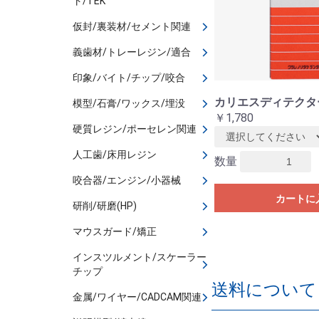
ト/TEK
仮封/裏装材/セメント関連
義歯材/トレーレジン/適合
印象/バイト/チップ/咬合
カリエスディテクタ
模型/石膏/ワックス/埋没
￥1,780
硬質レジン/ポーセレン関連
人工歯/床用レジン
数量
咬合器/エンジン/小器械
カートに
研削/研磨(HP)
マウスガード/矯正
インスツルメント/スケーラー
チップ
送料について
金属/ワイヤー/CADCAM関連