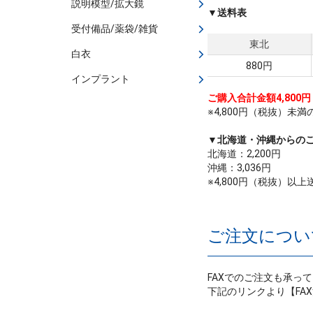
説明模型/拡大鏡
▼送料表
受付備品/薬袋/雑貨
東北
白衣
880円
インプラント
ご購入合計金額4,80
※4,800円（税抜）
▼北海道・沖縄からの
北海道：2,200円
沖縄：3,036円
※4,800円（税抜）以
ご注文につい
FAXでのご注文も承っ
下記のリンクより【FA