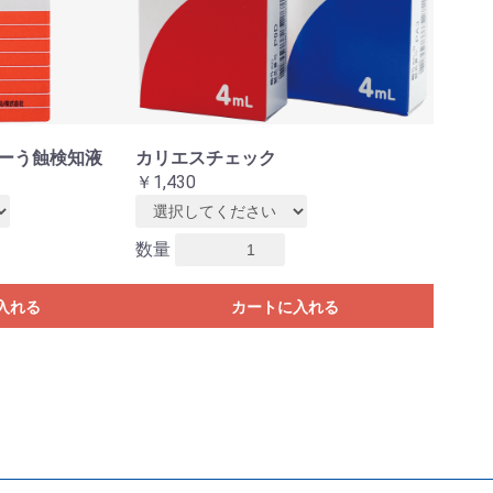
ーう蝕検知液
カリエスチェック
￥1,430
数量
入れる
カートに入れる